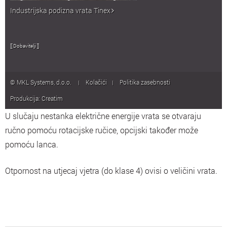
Industrijska podizna vrata Tinex
[[ Dobavitelji ]]
© MKL Systems, d.o.o.
Kolačići
Politika zasebnosti
|
|
Produkcija:
Creatim
U slučaju nestanka električne energije vrata se otvaraju
ručno pomoću rotacijske ručice, opcijski također može
pomoću lanca.
Otpornost na utjecaj vjetra (do klase 4) ovisi o veličini vrata.