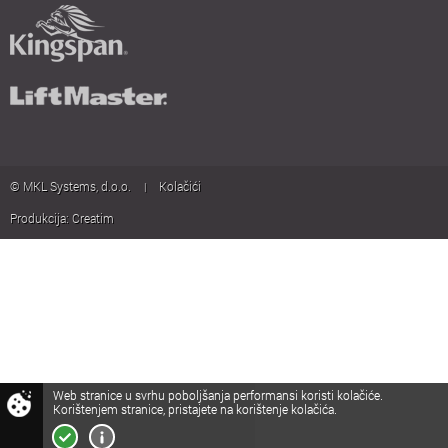
© MKL Systems, d.o.o.
Kolačići
|
Produkcija:
Creatim
Web stranice u svrhu poboljšanja performansi koristi kolačiće.
Web stranice u svrhu poboljšanja performansi koristi kolačiće.
Korištenjem stranice, pristajete na korištenje kolačića.
Korištenjem stranice, pristajete na korištenje kolačića.