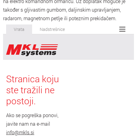
na elektro komandnom ormariću. Uz doplatak moguće je
također s gljivastim gumbom, daljinskim upravljanjem,
radarom, magnetnom petlje ili poteznim prekidačem.
Vrata
Nadstrešnice
Chunk gallery error:
Stranica koju
ste tražili ne
postoji.
Ako se pogreška ponovi,
javite nam na e-mail
info@mkls.si