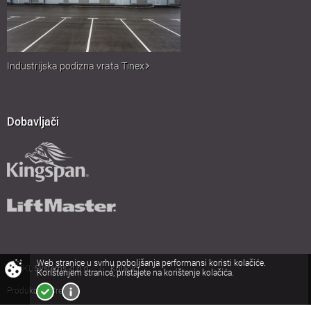
Industrijska podizna vrata Tinex
Dobavljači
Web stranice u svrhu poboljšanja performansi koristi kolačiće.
© MKL Systems, d.o.o.
Kolačići
|
Korištenjem stranice, pristajete na korištenje kolačića.
Produkcija:
Creatim