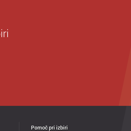
iri
Pomoč pri izbiri