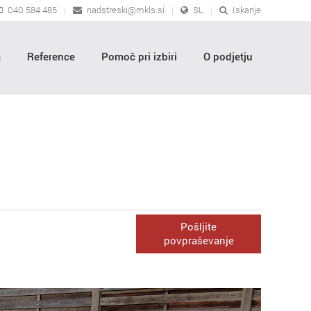
040 584 485
nadstreski@mkls.si
SL
Iskanje
a
Reference
Pomoč pri izbiri
O podjetju
Pošljite
povpraševanje