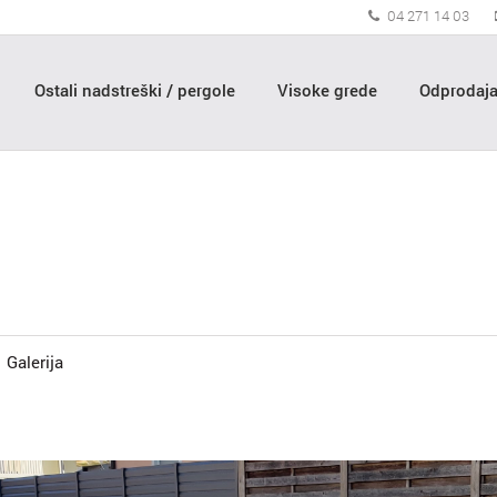
04 271 14 03
Ostali nadstreški / pergole
Visoke grede
Odprodaj
Galerija