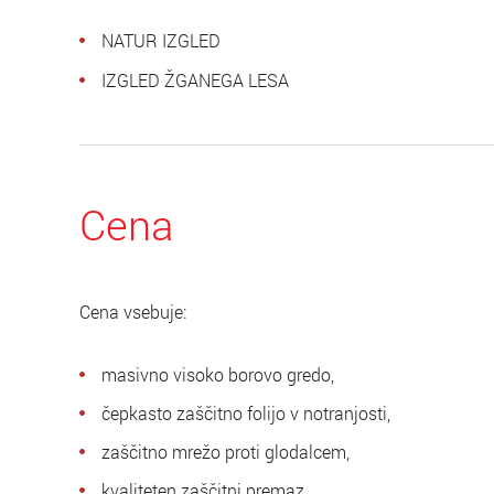
NATUR IZGLED
IZGLED ŽGANEGA LESA
Cena
Cena vsebuje:
masivno visoko borovo gredo,
čepkasto zaščitno folijo v notranjosti,
zaščitno mrežo proti glodalcem,
kvaliteten zaščitni premaz.