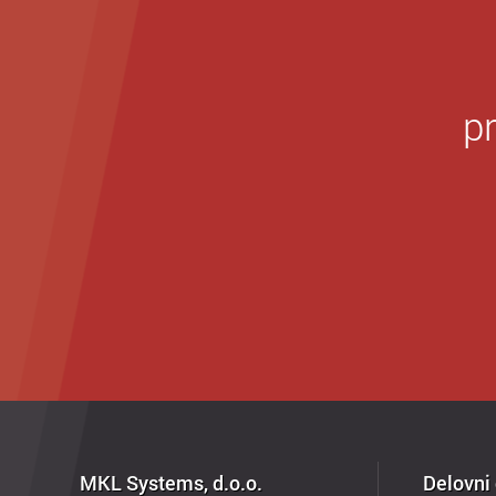
p
MKL Systems, d.o.o.
Delovni 