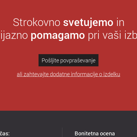
Strokovno
svetujemo
in
rijazno
pomagamo
pri vaši izb
Pošljite povpraševanje
ali zahtevajte dodatne informacije o izdelku
čas:
Bonitetna ocena