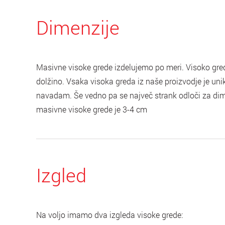
Dimenzije
Masivne visoke grede izdelujemo po meri. Visoko gredo
dolžino. Vsaka visoka greda iz naše proizvodje je un
navadam. Še vedno pa se največ strank odloči za dime
masivne visoke grede je 3-4 cm
Izgled
Na voljo imamo dva izgleda visoke grede: