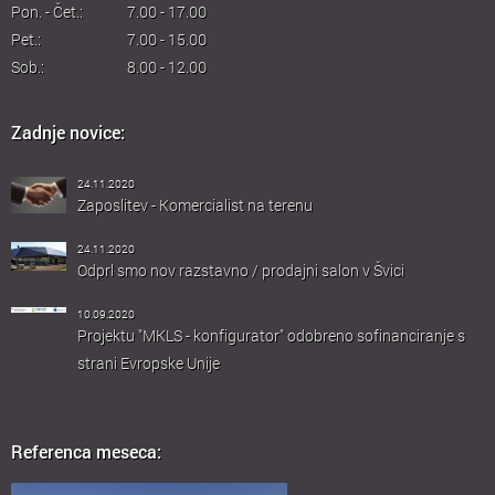
Pon. - Čet.:
7.00 - 17.00
Pet.:
7.00 - 15.00
Sob.:
8.00 - 12.00
Zadnje novice:
24.11.2020
Zaposlitev - Komercialist na terenu
24.11.2020
Odprl smo nov razstavno / prodajni salon v Švici
10.09.2020
Projektu "MKLS - konfigurator" odobreno sofinanciranje s
strani Evropske Unije
Referenca meseca: