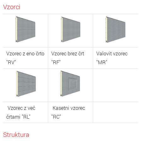
Vzorci
Vzorec z eno črto
Vzorec brez črt
Valovit vzorec
"RV"
"RF"
"MR"
Vzorec z več
Kasetni vzorec
črtami "RL"
"RC"
Struktura