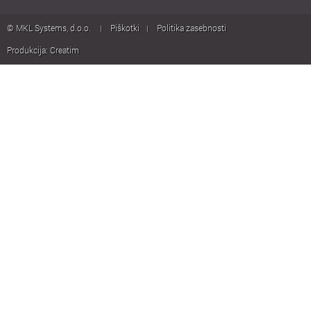
© MKL Systems, d.o.o.
Piškotki
Politika zasebnosti
|
|
Produkcija:
Creatim