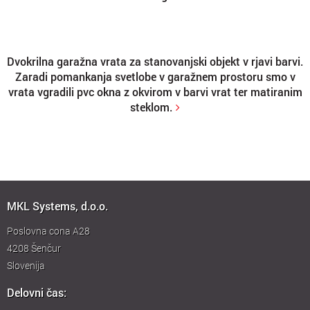
Dvokrilna garažna vrata za stanovanjski objekt v rjavi barvi.
Zaradi pomankanja svetlobe v garažnem prostoru smo v
vrata vgradili pvc okna z okvirom v barvi vrat ter matiranim
steklom.
MKL Systems, d.o.o.
Poslovna cona A28
4208
Šenčur
Slovenija
Delovni čas: