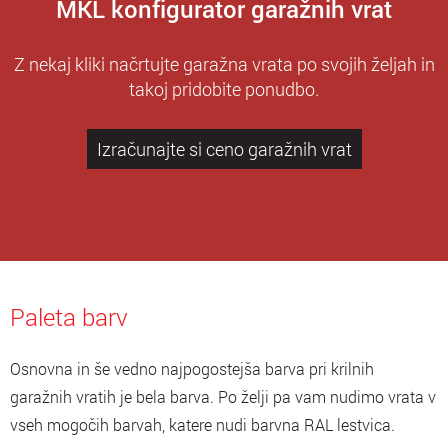
MKL konfigurator garažnih vrat
Z nekaj kliki načrtujte garažna vrata po svojih željah in
takoj pridobite ponudbo.
Izračunajte si ceno garažnih vrat
Paleta barv
Osnovna in še vedno najpogostejša barva pri krilnih
garažnih vratih je bela barva. Po želji pa vam nudimo vrata v
vseh mogočih barvah, katere nudi barvna RAL lestvica.