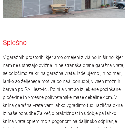
Splošno
V garažnih prostorih, kjer smo omejeni z višino in širino, kjer
nam ne ustrezajo dvižna in ne stranska drsna garažna vrata,
se odločimo za krilna garažna vrata. Izdelujemo jih po meri,
lahko so željenega motiva po naši ponudbi, v vseh možnih
barvah po RAL lestvici. Polnila vrat so iz jeklene pocinkane
pločevine in vmesne polivretanske mase debeline 4cm. V
krilna garažna vrata vam lahko vgradimo tudi različna okna
iz naše ponudbe Za večjo praktičnost in udobje pa lahko
krilna vrata opremimo z pogonom na daljinsko odpiranje,