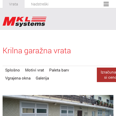
Vrata
Nadstreški
Krilna garažna vrata
Splošno
Motivi vrat
Paleta barv
Izračuna
si cen
Vgrajena okna
Galerija