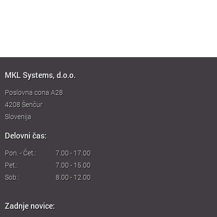
MKL Systems, d.o.o.
Poslovna cona A28
4208
Šenčur
Slovenija
Delovni čas:
Pon. - Čet.:
7.00 - 17.00
Pet.:
7.00 - 15.00
Sob.:
8.00 - 12.00
Zadnje novice: