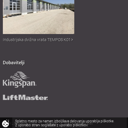
Industrijska dvižna vrata TEMPOS K01
Dobavitelji
Spletno mesto za namen izboljšave delovanja uporablja piškotke.
© MKL Systems, d.o.o.
Piškotki
Politika zasebnosti
|
|
Z uporabo strani soglašate z uporabo piškotkov.