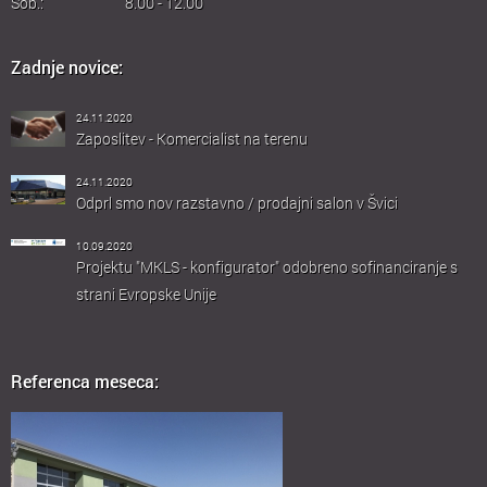
Sob.:
8.00 - 12.00
Zadnje novice:
24.11.2020
Zaposlitev - Komercialist na terenu
24.11.2020
Odprl smo nov razstavno / prodajni salon v Švici
10.09.2020
Projektu "MKLS - konfigurator" odobreno sofinanciranje s
strani Evropske Unije
Referenca meseca: