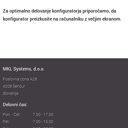
Za optimalno delovanje konfiguratorja priporočamo, da
konfigurator preizkusite na računalniku z večjim ekranom.
MKL Systems, d.o.o.
Poslovna cona A28
4208
Šenčur
Slovenija
Delovni čas:
Pon. - Čet.:
7.00 - 17.00
Pet.:
7.00 - 15.00